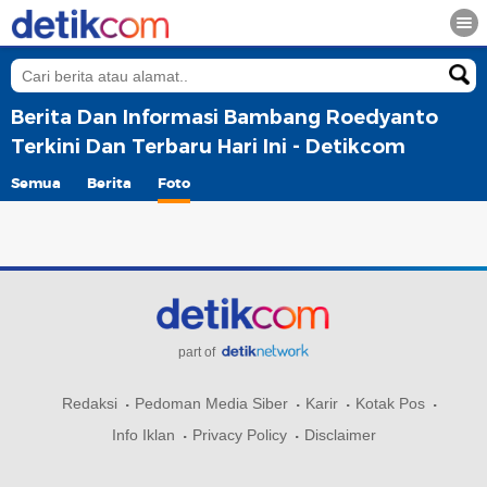
Berita Dan Informasi Bambang Roedyanto
Terkini Dan Terbaru Hari Ini - Detikcom
Semua
Berita
Foto
part of
Redaksi
Pedoman Media Siber
Karir
Kotak Pos
Info Iklan
Privacy Policy
Disclaimer