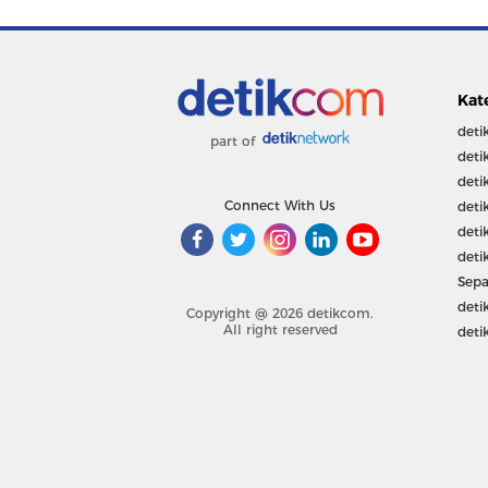
Kat
deti
part of
deti
deti
Connect With Us
deti
deti
deti
Sepa
deti
Copyright @ 2026 detikcom.
All right reserved
deti