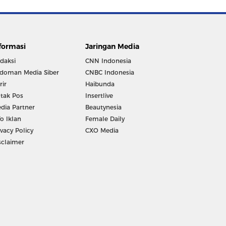
formasi
Jaringan Media
daksi
CNN Indonesia
doman Media Siber
CNBC Indonesia
rir
Haibunda
tak Pos
Insertlive
dia Partner
Beautynesia
fo Iklan
Female Daily
ivacy Policy
CXO Media
sclaimer