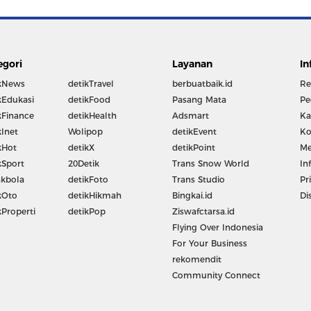
egori
Layanan
In
kNews
detikTravel
berbuatbaik.id
Re
kEdukasi
detikFood
Pasang Mata
Pe
kFinance
detikHealth
Adsmart
Ka
kInet
Wolipop
detikEvent
Ko
kHot
detikX
detikPoint
Me
kSport
20Detik
Trans Snow World
In
kbola
detikFoto
Trans Studio
Pr
kOto
detikHikmah
Bingkai.id
Di
kProperti
detikPop
Ziswafctarsa.id
Flying Over Indonesia
For Your Business
rekomendit
Community Connect