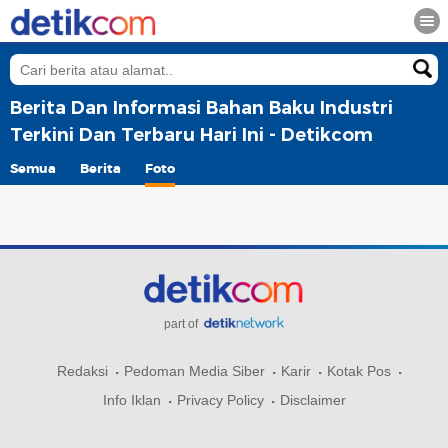
Berita Dan Informasi Bahan Baku Industri
Terkini Dan Terbaru Hari Ini - Detikcom
Semua
Berita
Foto
part of
Redaksi
Pedoman Media Siber
Karir
Kotak Pos
Info Iklan
Privacy Policy
Disclaimer