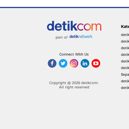
Kat
deti
part of
deti
deti
Connect With Us
deti
deti
deti
Sepa
deti
Copyright @ 2026 detikcom.
All right reserved
deti