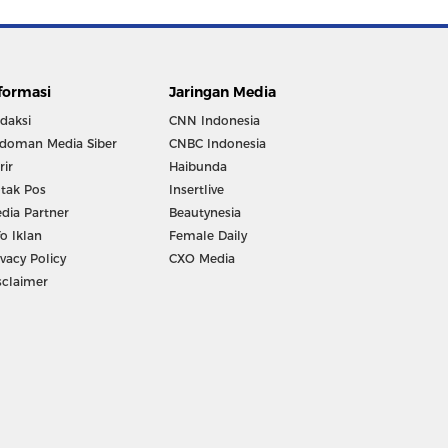
formasi
Jaringan Media
daksi
CNN Indonesia
doman Media Siber
CNBC Indonesia
rir
Haibunda
tak Pos
Insertlive
dia Partner
Beautynesia
fo Iklan
Female Daily
ivacy Policy
CXO Media
sclaimer