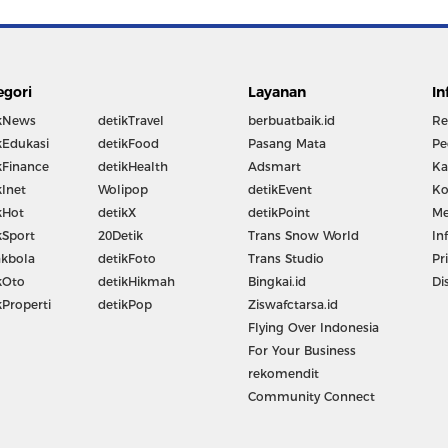
egori
Layanan
In
kNews
detikTravel
berbuatbaik.id
Re
kEdukasi
detikFood
Pasang Mata
Pe
kFinance
detikHealth
Adsmart
Ka
kInet
Wolipop
detikEvent
Ko
kHot
detikX
detikPoint
Me
kSport
20Detik
Trans Snow World
In
kbola
detikFoto
Trans Studio
Pr
kOto
detikHikmah
Bingkai.id
Di
kProperti
detikPop
Ziswafctarsa.id
Flying Over Indonesia
For Your Business
rekomendit
Community Connect