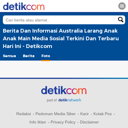
Berita Dan Informasi Australia Larang Anak
Anak Main Media Sosial Terkini Dan Terbaru
Hari Ini - Detikcom
Semua
Berita
Foto
part of
Redaksi
Pedoman Media Siber
Karir
Kotak Pos
Info Iklan
Privacy Policy
Disclaimer