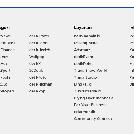
egori
Layanan
In
kNews
detikTravel
berbuatbaik.id
Re
kEdukasi
detikFood
Pasang Mata
Pe
kFinance
detikHealth
Adsmart
Ka
kInet
Wolipop
detikEvent
Ko
kHot
detikX
detikPoint
Me
kSport
20Detik
Trans Snow World
In
kbola
detikFoto
Trans Studio
Pr
kOto
detikHikmah
Bingkai.id
Di
kProperti
detikPop
Ziswafctarsa.id
Flying Over Indonesia
For Your Business
rekomendit
Community Connect