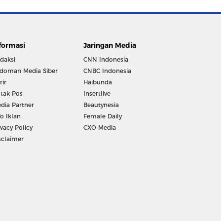
formasi
Jaringan Media
daksi
CNN Indonesia
doman Media Siber
CNBC Indonesia
rir
Haibunda
tak Pos
Insertlive
dia Partner
Beautynesia
fo Iklan
Female Daily
ivacy Policy
CXO Media
sclaimer