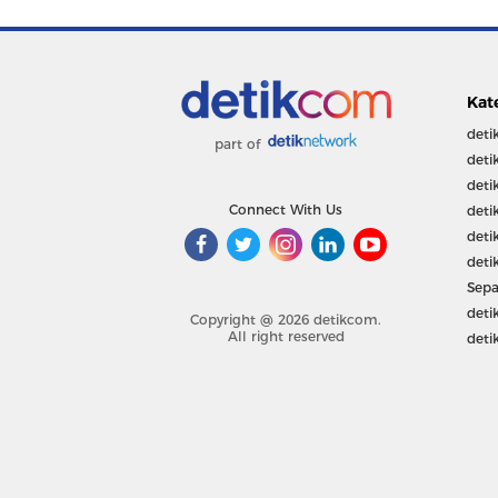
Kat
deti
part of
deti
deti
Connect With Us
deti
deti
deti
Sepa
deti
Copyright @ 2026 detikcom.
All right reserved
deti