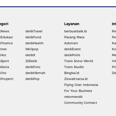
egori
Layanan
In
kNews
detikTravel
berbuatbaik.id
Re
kEdukasi
detikFood
Pasang Mata
Pe
kFinance
detikHealth
Adsmart
Ka
kInet
Wolipop
detikEvent
Ko
kHot
detikX
detikPoint
Me
kSport
20Detik
Trans Snow World
In
kbola
detikFoto
Trans Studio
Pr
kOto
detikHikmah
Bingkai.id
Di
kProperti
detikPop
Ziswafctarsa.id
Flying Over Indonesia
For Your Business
rekomendit
Community Connect