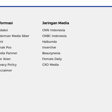
formasi
Jaringan Media
daksi
CNN Indonesia
doman Media Siber
CNBC Indonesia
rir
Haibunda
tak Pos
Insertlive
dia Partner
Beautynesia
fo Iklan
Female Daily
ivacy Policy
CXO Media
sclaimer