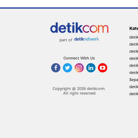
Kat
deti
part of
deti
deti
Connect With Us
deti
deti
deti
Sepa
deti
Copyright @ 2026 detikcom.
All right reserved
deti