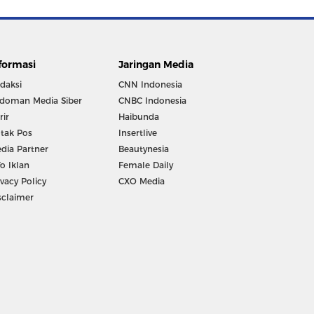
formasi
Jaringan Media
daksi
CNN Indonesia
doman Media Siber
CNBC Indonesia
rir
Haibunda
tak Pos
Insertlive
dia Partner
Beautynesia
fo Iklan
Female Daily
ivacy Policy
CXO Media
sclaimer