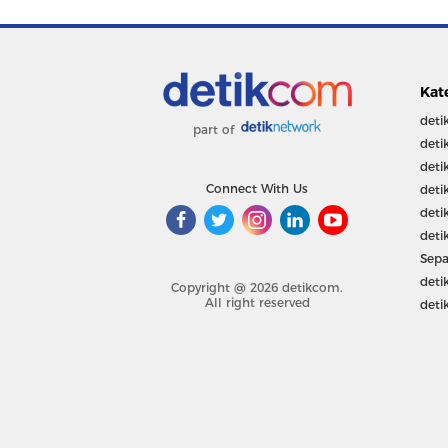
Kat
deti
part of
deti
deti
Connect With Us
deti
deti
deti
Sepa
deti
Copyright @ 2026 detikcom.
All right reserved
deti