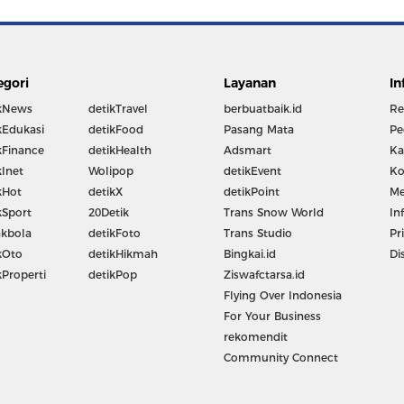
egori
Layanan
In
kNews
detikTravel
berbuatbaik.id
Re
kEdukasi
detikFood
Pasang Mata
Pe
kFinance
detikHealth
Adsmart
Ka
kInet
Wolipop
detikEvent
Ko
kHot
detikX
detikPoint
Me
kSport
20Detik
Trans Snow World
In
kbola
detikFoto
Trans Studio
Pr
kOto
detikHikmah
Bingkai.id
Di
kProperti
detikPop
Ziswafctarsa.id
Flying Over Indonesia
For Your Business
rekomendit
Community Connect