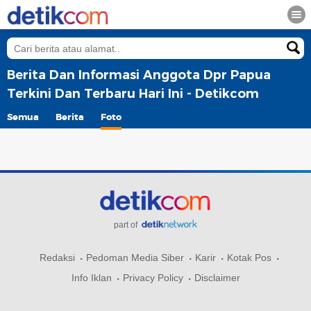
Berita Dan Informasi Anggota Dpr Papua
Terkini Dan Terbaru Hari Ini - Detikcom
Semua
Berita
Foto
part of
Redaksi
Pedoman Media Siber
Karir
Kotak Pos
Info Iklan
Privacy Policy
Disclaimer