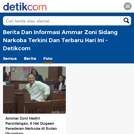
Berita Dan Informasi Ammar Zoni Sidang
Narkoba Terkini Dan Terbaru Hari Ini -
Detikcom
Semua
Berita
Foto
Ammar Zoni Hadiri
Persidangan, 6 Hal Dugaan
Peredaran Narkoba di Rutan
Diungkap