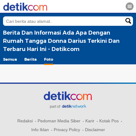
Berita Dan Informasi Ada Apa Dengan
Rumah Tangga Donna Darius Terkini Dan
Terbaru Hari Ini - Detikcom
Semua
Berita
Foto
part of
Redaksi
Pedoman Media Siber
Karir
Kotak Pos
Info Iklan
Privacy Policy
Disclaimer