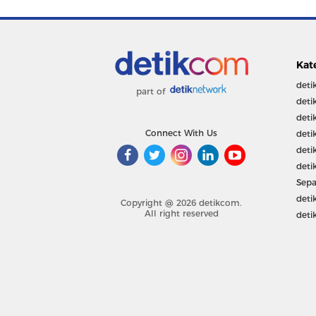
Kat
deti
part of
deti
deti
Connect With Us
deti
deti
deti
Sepa
deti
Copyright @ 2026 detikcom.
All right reserved
deti