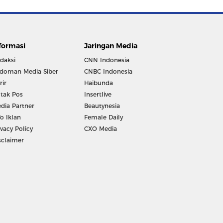
formasi
Jaringan Media
daksi
CNN Indonesia
doman Media Siber
CNBC Indonesia
rir
Haibunda
tak Pos
Insertlive
dia Partner
Beautynesia
fo Iklan
Female Daily
ivacy Policy
CXO Media
sclaimer