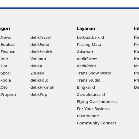
egori
Layanan
In
kNews
detikTravel
berbuatbaik.id
Re
kEdukasi
detikFood
Pasang Mata
Pe
kFinance
detikHealth
Adsmart
Ka
kInet
Wolipop
detikEvent
Ko
kHot
detikX
detikPoint
Me
kSport
20Detik
Trans Snow World
In
kbola
detikFoto
Trans Studio
Pr
kOto
detikHikmah
Bingkai.id
Di
kProperti
detikPop
Ziswafctarsa.id
Flying Over Indonesia
For Your Business
rekomendit
Community Connect