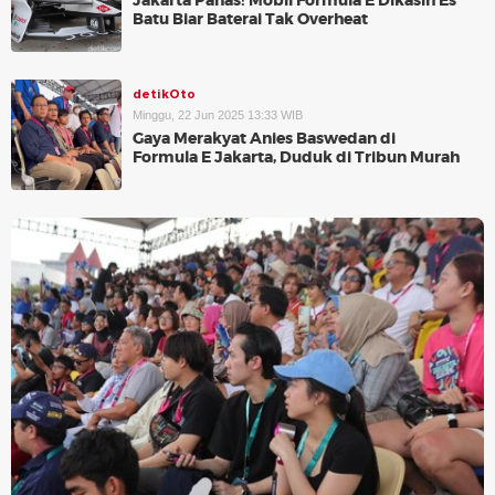
Jakarta Panas! Mobil Formula E Dikasih Es
Batu Biar Baterai Tak Overheat
detikOto
Minggu, 22 Jun 2025 13:33 WIB
Gaya Merakyat Anies Baswedan di
Formula E Jakarta, Duduk di Tribun Murah