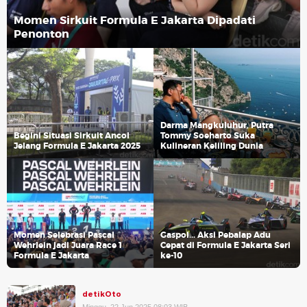
Momen Sirkuit Formula E Jakarta Dipadati
Penonton
Darma Mangkuluhur, Putra
Begini Situasi Sirkuit Ancol
Tommy Soeharto Suka
Jelang Formula E Jakarta 2025
Kulineran Keliling Dunia
Momen Selebrasi Pascal
Gaspol... Aksi Pebalap Adu
Wehrlein jadi Juara Race 1
Cepat di Formula E Jakarta Seri
Formula E Jakarta
ke-10
detikOto