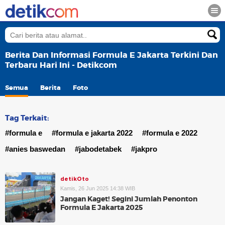
Berita Dan Informasi Formula E Jakarta Terkini Dan
Terbaru Hari Ini - Detikcom
Semua
Berita
Foto
Tag Terkait:
#formula e
#formula e jakarta 2022
#formula e 2022
#anies baswedan
#jabodetabek
#jakpro
detikOto
Kamis, 26 Jun 2025 14:38 WIB
Jangan Kaget! Segini Jumlah Penonton
Formula E Jakarta 2025