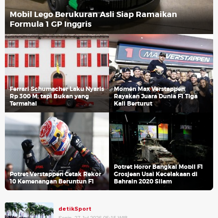
Mobil Lego Berukuran Asli Siap Ramaikan
Formula 1 GP Inggris
Ferrari Schumacher Laku Nyaris
Momen Max Verstappen
Rp 300 M, tapi Bukan yang
Rayakan Juara Dunia F1 Tiga
Termahal
Kali Berturut
Potret Horor Bangkai Mobil F1
Potret Verstappen Cetak Rekor
Grosjean Usai Kecelakaan di
10 Kemenangan Beruntun F1
Bahrain 2020 Silam
detikSport