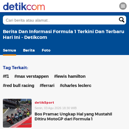
Berita Dan Informasi Formula 1 Terkini Dan Terbaru
Hari Ini - Detikcom
Semua
Berita
Foto
Tag Terkait:
#f1
#max verstappen
#lewis hamilton
#red bull racing
#ferrari
#charles leclerc
detikSport
Senin, 03 Agu 2026 18:30 WIB
Bos Pramac Ungkap Hal yang Mustahil
Ditiru MotoGP dari Formula 1