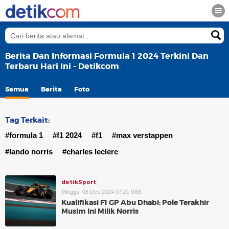
Berita Dan Informasi Formula 1 2024 Terkini Dan
Terbaru Hari Ini - Detikcom
Semua
Berita
Foto
Tag Terkait:
#formula 1
#f1 2024
#f1
#max verstappen
#lando norris
#charles leclerc
detikSport
Minggu, 08 Des 2024 07:21 WIB
Kualifikasi F1 GP Abu Dhabi: Pole Terakhir
Musim Ini Milik Norris