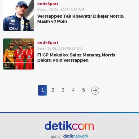
detikSport
Selasa, 29 Okt 2024 19:30 WIB
Verstappen Tak Khawatir Dikejar Norris:
Masih 47 Poin
detikSport
Senin, 28 Okt 2024 06:19 WIB
F1 GP Meksiko: Sainz Menang, Norris
Dekati Poin Verstappen
1
2
3
4
5
part of