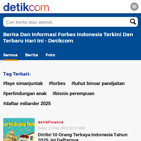
Berita Dan Informasi Forbes Indonesia Terkini Dan
Terbaru Hari Ini - Detikcom
Semua
Berita
Foto
Tag Terkait:
#faye simanjuntak
#forbes
#luhut binsar pandjaitan
#perlindungan anak
#bisnis perempuan
#daftar miliarder 2025
detikFinance
Sabtu, 13 Des 2025 10:33 WIB
Dirilis! 10 Orang Terkaya Indonesia Tahun
2025, Ini Daftarnya