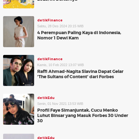
detikFinance
Sabtu, 28 Des 2024 20:15 WIB
4 Perempuan Paling Kaya di Indonesia,
Nomor 1 Dewi Kam
detikFinance
Kamis, 10 Feb 2022 13:07 WIB
Raffi Ahmad-Nagita Slavina Dapat Gelar
'The Sultans of Content' dari Forbes
detikEdu
Senin, 01 Nov 2021 13:53 WIB
Profil Faye Simanjuntak, Cucu Menko
Luhut Binsar yang Masuk Forbes 30 Under
30
detikEdu