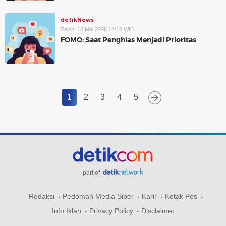
detikNews
Senin, 18 Mei 2026 14:18 WIB
FOMO: Saat Penghias Menjadi Prioritas
1
2
3
4
5
part of
Redaksi
Pedoman Media Siber
Karir
Kotak Pos
Info Iklan
Privacy Policy
Disclaimer