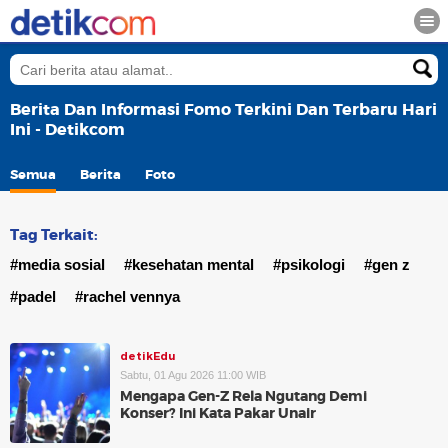
Berita Dan Informasi Fomo Terkini Dan Terbaru Hari
Ini - Detikcom
Semua
Berita
Foto
Tag Terkait:
#media sosial
#kesehatan mental
#psikologi
#gen z
#padel
#rachel vennya
detikEdu
Sabtu, 01 Agu 2026 11:00 WIB
Mengapa Gen-Z Rela Ngutang Demi
Konser? Ini Kata Pakar Unair