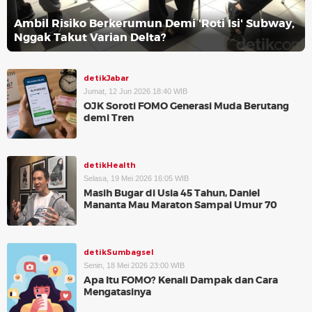
Ambil Risiko Berkerumun Demi 'Roti Isi' Subway,
Nggak Takut Varian Delta?
detikJabar
Jumat, 12 Jun 2026 18:40 WIB
OJK Soroti FOMO Generasi Muda Berutang
demi Tren
detikHealth
Selasa, 19 Mei 2026 16:05 WIB
Masih Bugar di Usia 45 Tahun, Daniel
Mananta Mau Maraton Sampai Umur 70
detikSumbagsel
Senin, 18 Mei 2026 23:00 WIB
Apa Itu FOMO? Kenali Dampak dan Cara
Mengatasinya