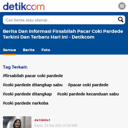
Berita Dan Informasi Firsabilah Pacar Coki Pardede
Terkini Dan Terbaru Hari Ini - Detikcom
Semua
Berita
Foto
Tag Terkait:
#firsabilah pacar coki pardede
#coki pardede ditangkap sabu
#pacar coki pardede
#coki pardede ditangkap
#coki pardede kecanduan sabu
#coki pardede narkoba
detikHot
Kamis, 23 Sep 2021 15:30 WIB