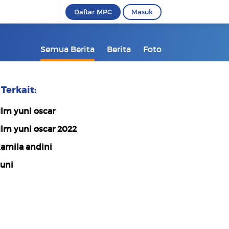
Daftar MPC
Masuk
Semua Berita
Berita
Foto
Terkait:
ilm yuni oscar
ilm yuni oscar 2022
amila andini
uni