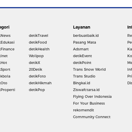
egori
Layanan
In
kNews
detikTravel
berbuatbaik.id
Re
kEdukasi
detikFood
Pasang Mata
Pe
kFinance
detikHealth
Adsmart
Ka
kInet
Wolipop
detikEvent
Ko
kHot
detikX
detikPoint
Me
kSport
20Detik
Trans Snow World
In
kbola
detikFoto
Trans Studio
Pr
kOto
detikHikmah
Bingkai.id
Di
kProperti
detikPop
Ziswafctarsa.id
Flying Over Indonesia
For Your Business
rekomendit
Community Connect