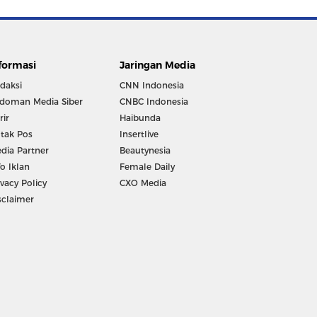
formasi
Jaringan Media
daksi
CNN Indonesia
doman Media Siber
CNBC Indonesia
rir
Haibunda
tak Pos
Insertlive
dia Partner
Beautynesia
fo Iklan
Female Daily
ivacy Policy
CXO Media
sclaimer