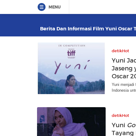
MENU
Berita Dan Informasi Film Yuni Oscar T
detikHot
Yuni Ja
Jaseng 
Oscar 2
Yuni menjadi 
Indonesia unt
detikHot
Yuni
Go
Tayang 