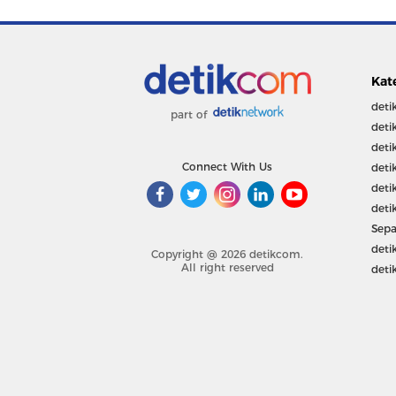
Kat
deti
part of
deti
deti
Connect With Us
deti
deti
deti
Sepa
deti
Copyright @ 2026 detikcom.
All right reserved
deti