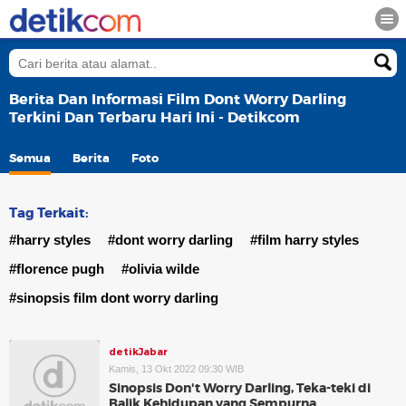
Berita Dan Informasi Film Dont Worry Darling
Terkini Dan Terbaru Hari Ini - Detikcom
Semua
Berita
Foto
Tag Terkait:
#harry styles
#dont worry darling
#film harry styles
#florence pugh
#olivia wilde
#sinopsis film dont worry darling
detikJabar
Kamis, 13 Okt 2022 09:30 WIB
Sinopsis Don't Worry Darling, Teka-teki di
Balik Kehidupan yang Sempurna