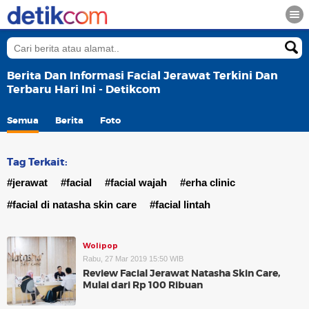
Berita Dan Informasi Facial Jerawat Terkini Dan
Terbaru Hari Ini - Detikcom
Semua
Berita
Foto
Tag Terkait:
#jerawat
#facial
#facial wajah
#erha clinic
#facial di natasha skin care
#facial lintah
Wolipop
Rabu, 27 Mar 2019 15:50 WIB
Review Facial Jerawat Natasha Skin Care,
Mulai dari Rp 100 Ribuan