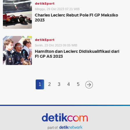
detikSport
Minggu, 29 Okt 2023 07:21 WIB
Charles Leclerc Rebut Pole F1 GP Meksiko
2023
detikSport
Senin, 23 Okt 2023 09:05 WIB
Hamilton dan Leclerc Didiskualifikasi dari
F1 GP AS 2023
1
2
3
4
5
part of