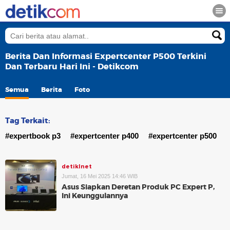
Berita Dan Informasi Expertcenter P500 Terkini
Dan Terbaru Hari Ini - Detikcom
Semua
Berita
Foto
Tag Terkait:
#expertbook p3
#expertcenter p400
#expertcenter p500
detikInet
Jumat, 16 Mei 2025 14:46 WIB
Asus Siapkan Deretan Produk PC Expert P,
Ini Keunggulannya