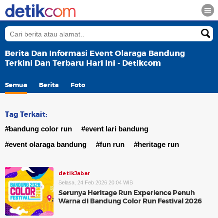
Berita Dan Informasi Event Olaraga Bandung
Terkini Dan Terbaru Hari Ini - Detikcom
Semua
Berita
Foto
Tag Terkait:
#bandung color run
#event lari bandung
#event olaraga bandung
#fun run
#heritage run
detikJabar
Selasa, 24 Feb 2026 20:04 WIB
Serunya Heritage Run Experience Penuh
Warna di Bandung Color Run Festival 2026