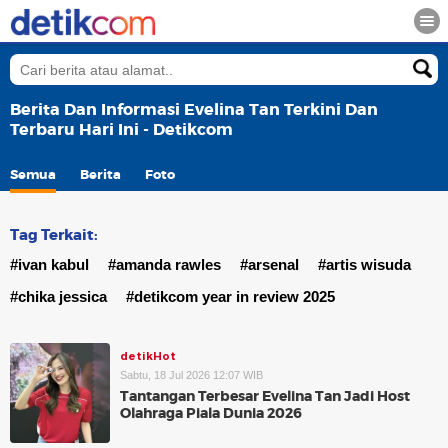
Berita Dan Informasi Evelina Tan Terkini Dan
Terbaru Hari Ini - Detikcom
Semua
Berita
Foto
Tag Terkait:
#ivan kabul
#amanda rawles
#arsenal
#artis wisuda
#chika jessica
#detikcom year in review 2025
detikHot
Sabtu, 18 Jul 2026 12:07 WIB
Tantangan Terbesar Evelina Tan Jadi Host
Olahraga Piala Dunia 2026