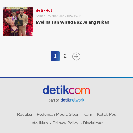
detikHot
Selasa, 25 Nov 2025 10:40 WIB
Evelina Tan Wisuda S2 Jelang Nikah
1
2
part of
Redaksi
Pedoman Media Siber
Karir
Kotak Pos
Info Iklan
Privacy Policy
Disclaimer