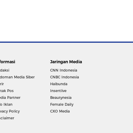
formasi
Jaringan Media
daksi
CNN Indonesia
doman Media Siber
CNBC Indonesia
rir
Haibunda
tak Pos
Insertlive
dia Partner
Beautynesia
fo Iklan
Female Daily
ivacy Policy
CXO Media
sclaimer