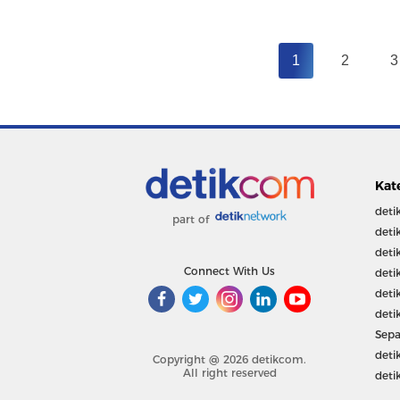
1
2
3
Kat
deti
part of
deti
deti
Connect With Us
deti
deti
deti
Sepa
deti
Copyright @ 2026 detikcom.
All right reserved
deti