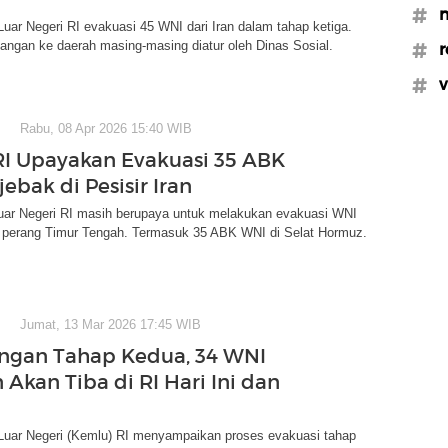
#m
uar Negeri RI evakuasi 45 WNI dari Iran dalam tahap ketiga.
angan ke daerah masing-masing diatur oleh Dinas Sosial.
#r
#v
Rabu, 08 Apr 2026 15:40 WIB
I Upayakan Evakuasi 35 ABK
ebak di Pesisir Iran
uar Negeri RI masih berupaya untuk melakukan evakuasi WNI
k perang Timur Tengah. Termasuk 35 ABK WNI di Selat Hormuz.
Jumat, 13 Mar 2026 17:45 WIB
ngan Tahap Kedua, 34 WNI
n Akan Tiba di RI Hari Ini dan
Luar Negeri (Kemlu) RI menyampaikan proses evakuasi tahap