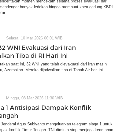
menceritakan momen mencekam selama proses evakuasi dari
 mendengar banyak ledakan hingga membuat kaca gedung KBRI
tar.
Selasa, 10 Mar 2026 06:01 WIB
32 WNI Evakuasi dari Iran
kan Tiba di RI Hari Ini
kan saat ini, 32 WNI yang telah dievakuasi dari Iran masih
, Azerbaijan. Mereka dijadwalkan tiba di Tanah Air hari ini.
Minggu, 08 Mar 2026 11:30 WIB
ga 1 Antisipasi Dampak Konflik
Tengah
 Jenderal Agus Subiyanto mengeluarkan telegram siaga 1 untuk
ampak konflik Timur Tengah. TNI diminta siap menjaga keamanan