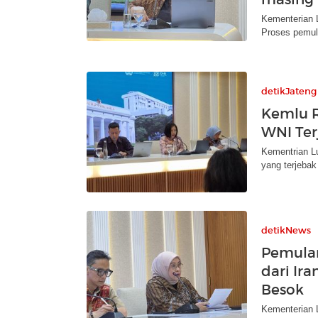
Kementerian L
Proses pemul
detikJateng
Kemlu R
WNI Terj
Kementrian L
yang terjeba
detikNews
Pemula
dari Ira
Besok
Kementerian 