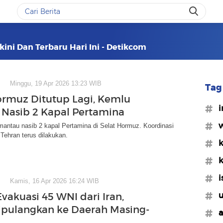
kini Dan Terbaru Hari Ini - Detikcom
Minggu, 19 Apr 2026 13:23 WIB
Tag 
ormuz Ditutup Lagi, Kemlu
#i
Nasib 2 Kapal Pertamina
#w
antau nasib 2 kapal Pertamina di Selat Hormuz. Koordinasi
Tehran terus dilakukan.
#k
#k
#i
Kamis, 16 Apr 2026 16:24 WIB
#u
vakuasi 45 WNI dari Iran,
ipulangkan ke Daerah Masing-
#a