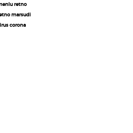
enlu retno
etno marsudi
irus corona