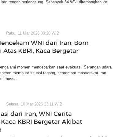
 Iran tengah berlangsung. Sebanyak 34 WNI diterbangkan ke
Rabu, 11 Mar 2026 03:20 WIB
Mencekam WNI dari Iran: Bom
i Atas KBRI, Kaca Bergetar
mengalami momen mendebarkan saat evakuasi. Serangan udara
eheran membuat situasi tegang, sementara masyarakat Iran
si massa.
Selasa, 10 Mar 2026 23:11 WIB
si dari Iran, WNI Cerita
aca KBRI Bergetar Akibat
n