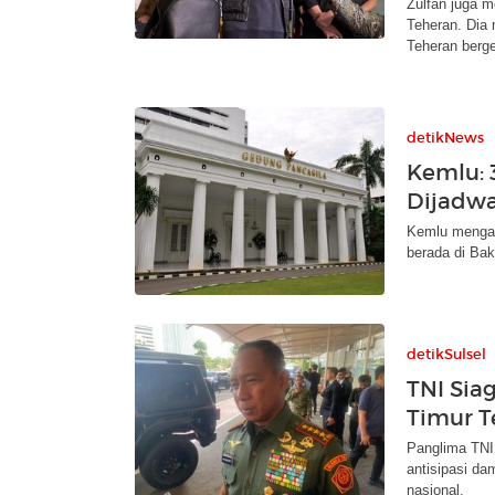
Zulfan juga 
Teheran. Dia
Teheran berge
detikNews
Kemlu: 
Dijadwal
Kemlu mengata
berada di Baku
detikSulsel
TNI Sia
Timur 
Panglima TNI
antisipasi d
nasional.