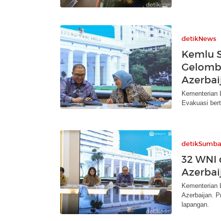
detikNews
Kemlu S
Gelomba
Azerbai
Kementerian L
Evakuasi bert
detikSumba
32 WNI 
Azerbai
Kementerian L
Azerbaijan. P
lapangan.