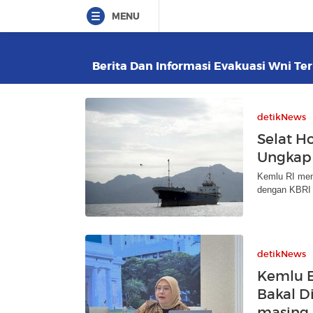
MENU
Berita Dan Informasi Evakuasi Wni Ter
detikNews
Selat H
Ungkap 
Kemlu RI mem
dengan KBRI 
detikNews
Kemlu E
Bakal D
masing