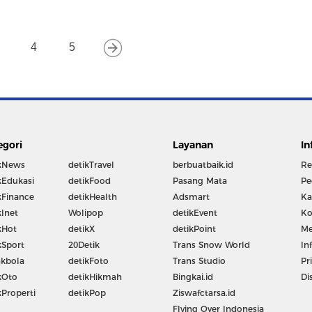
4
5
egori
Layanan
In
kNews
detikTravel
berbuatbaik.id
Re
kEdukasi
detikFood
Pasang Mata
Pe
kFinance
detikHealth
Adsmart
Ka
kInet
Wolipop
detikEvent
Ko
kHot
detikX
detikPoint
Me
kSport
20Detik
Trans Snow World
In
kbola
detikFoto
Trans Studio
Pr
kOto
detikHikmah
Bingkai.id
Di
kProperti
detikPop
Ziswafctarsa.id
Flying Over Indonesia