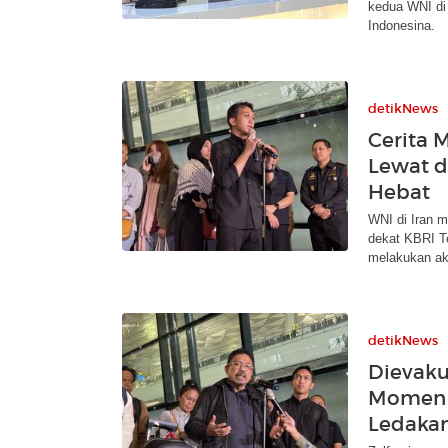
kedua WNI di
Indonesina.
detikNews
Cerita 
Lewat d
Hebat
WNI di Iran 
dekat KBRI T
melakukan ak
detikNews
Dievakua
Momen K
Ledaka