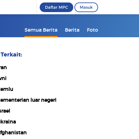
Daftar MPC
Masuk
Semua Berita
Berita
Foto
Terkait:
ran
ni
emlu
ementerian luar negeri
srael
kraina
fghanistan