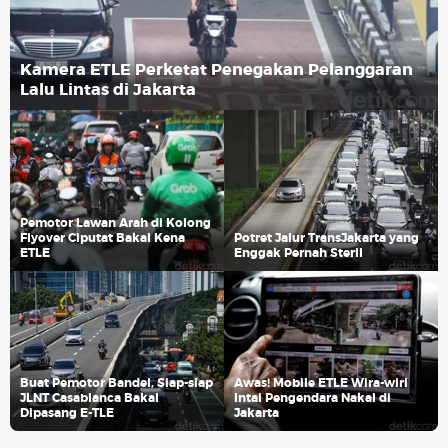
Kamera ETLE Perketat Penegakan Pelanggaran
Lalu Lintas di Jakarta
Pemotor Lawan Arah di Kolong
Flyover Ciputat Bakal Kena
Potret Jalur TransJakarta yang
ETLE
Enggak Pernah Steril
Buat Pemotor Bandel, Siap-siap
Awas! Mobile ETLE Wira-wiri
JLNT Casablanca Bakal
Intai Pengendara Nakal di
Dipasang E-TLE
Jakarta