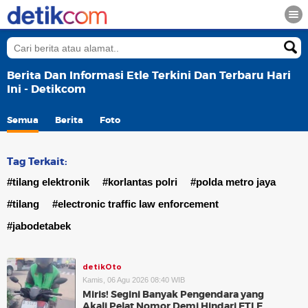
Berita Dan Informasi Etle Terkini Dan Terbaru Hari
Ini - Detikcom
Semua
Berita
Foto
Tag Terkait:
#tilang elektronik
#korlantas polri
#polda metro jaya
#tilang
#electronic traffic law enforcement
#jabodetabek
detikOto
Kamis, 06 Agu 2026 08:40 WIB
Miris! Segini Banyak Pengendara yang
Akali Pelat Nomor Demi Hindari ETLE