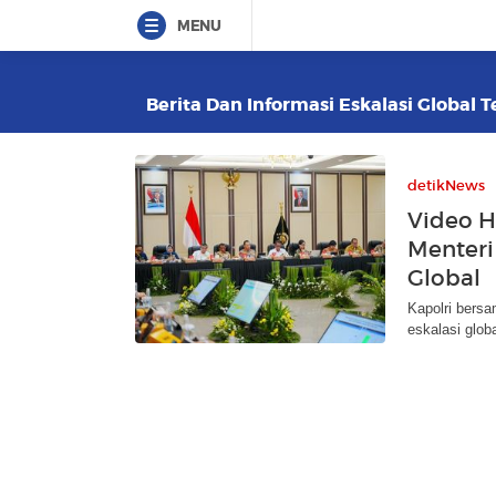
MENU
Berita Dan Informasi Eskalasi Global T
detikNews
Video H
Menteri
Global
Kapolri bers
eskalasi glob