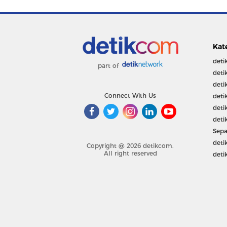
Kat
deti
part of
deti
deti
Connect With Us
deti
deti
deti
Sepa
deti
Copyright @ 2026 detikcom.
All right reserved
deti