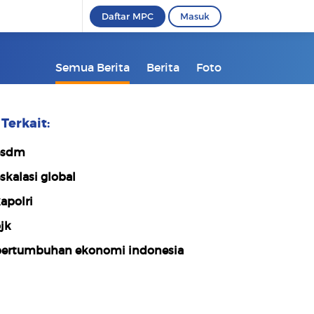
Daftar MPC
Masuk
Semua Berita
Berita
Foto
Terkait:
esdm
skalasi global
apolri
jk
ertumbuhan ekonomi indonesia