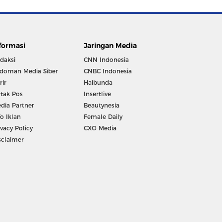
formasi
Jaringan Media
daksi
CNN Indonesia
doman Media Siber
CNBC Indonesia
rir
Haibunda
tak Pos
Insertlive
dia Partner
Beautynesia
fo Iklan
Female Daily
ivacy Policy
CXO Media
sclaimer