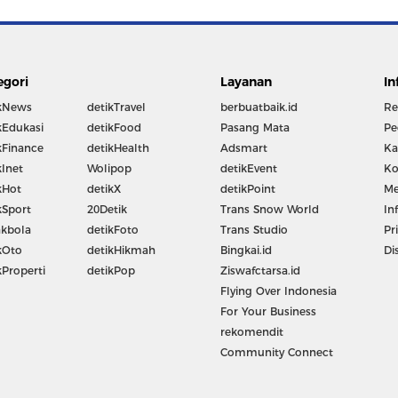
egori
Layanan
In
kNews
detikTravel
berbuatbaik.id
Re
kEdukasi
detikFood
Pasang Mata
Pe
kFinance
detikHealth
Adsmart
Ka
kInet
Wolipop
detikEvent
Ko
kHot
detikX
detikPoint
Me
kSport
20Detik
Trans Snow World
In
kbola
detikFoto
Trans Studio
Pr
kOto
detikHikmah
Bingkai.id
Di
kProperti
detikPop
Ziswafctarsa.id
Flying Over Indonesia
For Your Business
rekomendit
Community Connect