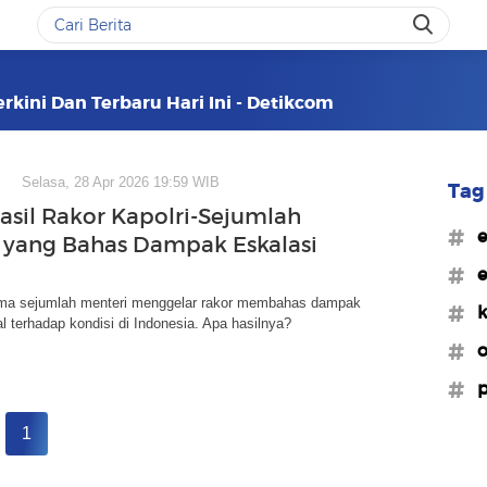
erkini Dan Terbaru Hari Ini - Detikcom
Selasa, 28 Apr 2026 19:59 WIB
Tag 
asil Rakor Kapolri-Sejumlah
#
 yang Bahas Dampak Eskalasi
#e
ama sejumlah menteri menggelar rakor membahas dampak
#k
al terhadap kondisi di Indonesia. Apa hasilnya?
#o
#p
1