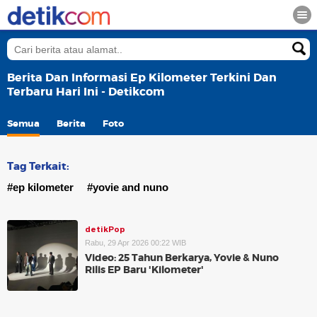
Berita Dan Informasi Ep Kilometer Terkini Dan
Terbaru Hari Ini - Detikcom
Semua
Berita
Foto
Tag Terkait:
#ep kilometer
#yovie and nuno
detikPop
Rabu, 29 Apr 2026 00:22 WIB
Video: 25 Tahun Berkarya, Yovie & Nuno
Rilis EP Baru 'Kilometer'