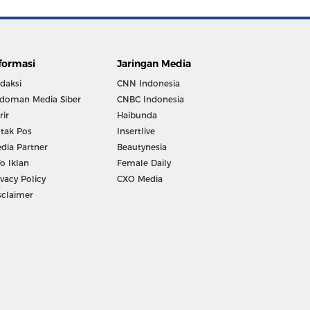
formasi
Jaringan Media
daksi
CNN Indonesia
doman Media Siber
CNBC Indonesia
rir
Haibunda
tak Pos
Insertlive
dia Partner
Beautynesia
fo Iklan
Female Daily
ivacy Policy
CXO Media
sclaimer