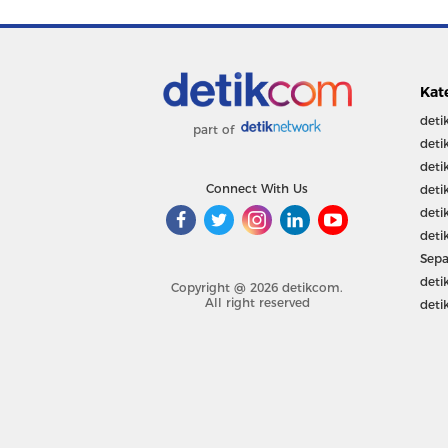
Kat
deti
part of
deti
deti
Connect With Us
deti
deti
deti
Sepa
deti
Copyright @ 2026 detikcom.
All right reserved
deti