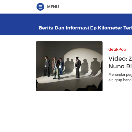
MENU
Berita Dan Informasi Ep Kilometer Ter
detikPop
Video: 
Nuno Ril
Menandai perj
air, grup ban