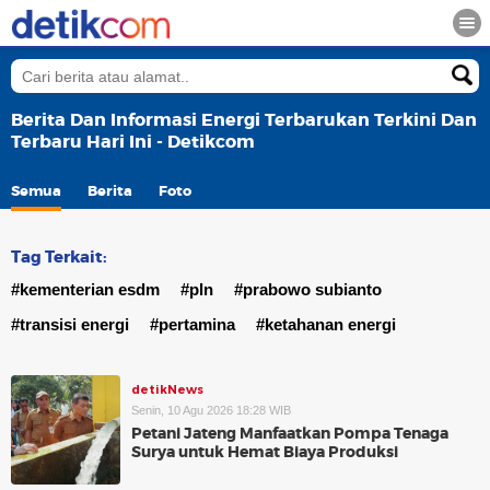
Berita Dan Informasi Energi Terbarukan Terkini Dan
Terbaru Hari Ini - Detikcom
Semua
Berita
Foto
Tag Terkait:
#kementerian esdm
#pln
#prabowo subianto
#transisi energi
#pertamina
#ketahanan energi
detikNews
Senin, 10 Agu 2026 18:28 WIB
Petani Jateng Manfaatkan Pompa Tenaga
Surya untuk Hemat Biaya Produksi