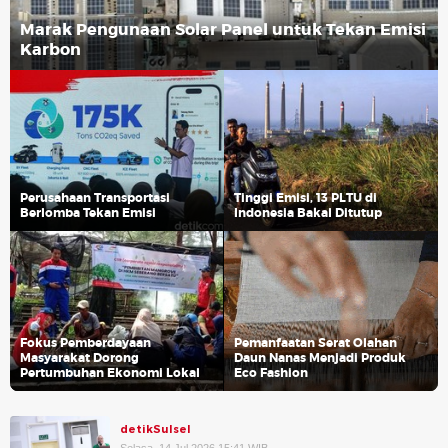
Marak Pengunaan Solar Panel untuk Tekan Emisi
Karbon
Perusahaan Transportasi
Tinggi Emisi, 13 PLTU di
Berlomba Tekan Emisi
Indonesia Bakal Ditutup
Fokus Pemberdayaan
Pemanfaatan Serat Olahan
Masyarakat Dorong
Daun Nanas Menjadi Produk
Pertumbuhan Ekonomi Lokal
Eco Fashion
detikSulsel