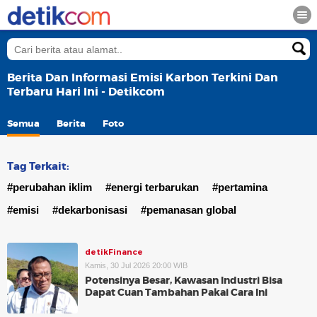
Berita Dan Informasi Emisi Karbon Terkini Dan
Terbaru Hari Ini - Detikcom
Semua
Berita
Foto
Tag Terkait:
#perubahan iklim
#energi terbarukan
#pertamina
#emisi
#dekarbonisasi
#pemanasan global
detikFinance
Kamis, 30 Jul 2026 20:00 WIB
Potensinya Besar, Kawasan Industri Bisa
Dapat Cuan Tambahan Pakai Cara Ini