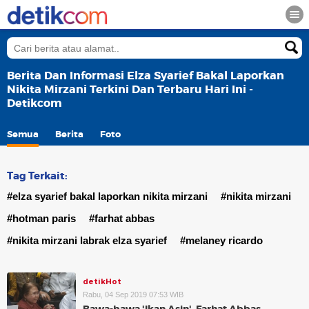
Berita Dan Informasi Elza Syarief Bakal Laporkan
Nikita Mirzani Terkini Dan Terbaru Hari Ini -
Detikcom
Semua
Berita
Foto
Tag Terkait:
#elza syarief bakal laporkan nikita mirzani
#nikita mirzani
#hotman paris
#farhat abbas
#nikita mirzani labrak elza syarief
#melaney ricardo
detikHot
Rabu, 04 Sep 2019 07:53 WIB