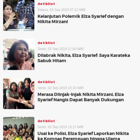
detikHot
Selasa, 03 Sep 2019 07:12 WIB
Kelanjutan Polemik Elza Syarief dengan
Nikita Mirzani
detikHot
Senin, 02 Sep 2019 17:50 WIB
Dilabrak Nikita, Elza Syarief: Saya Karateka
Sabuk Hitam
detikHot
Senin, 02 Sep 2019 14:10 WIB
Merasa Diinjak-Injak Nikita Mirzani, Elza
Syarief Nangis Dapat Banyak Dukungan
detikHot
Senin, 02 Sep 2019 13:17 WIB
Usai ke Polisi, Elza Syarief Laporkan Nikita
ke Komnas Perempuan hingga Ulama