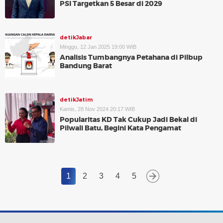
PSI Targetkan 5 Besar di 2029
detikJabar
Minggu, 12 Jan 2025 19:00 WIB
Analisis Tumbangnya Petahana di Pilbup
Bandung Barat
detikJatim
Kamis, 28 Nov 2024 20:17 WIB
Popularitas KD Tak Cukup Jadi Bekal di
Pilwali Batu, Begini Kata Pengamat
1
2
3
4
5