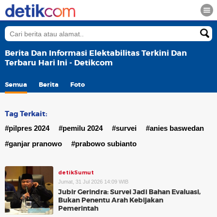
Berita Dan Informasi Elektabilitas Terkini Dan
Terbaru Hari Ini - Detikcom
Semua
Berita
Foto
Tag Terkait:
#pilpres 2024
#pemilu 2024
#survei
#anies baswedan
#ganjar pranowo
#prabowo subianto
detikSumut
Jumat, 31 Jul 2026 14:09 WIB
Jubir Gerindra: Survei Jadi Bahan Evaluasi,
Bukan Penentu Arah Kebijakan
Pemerintah