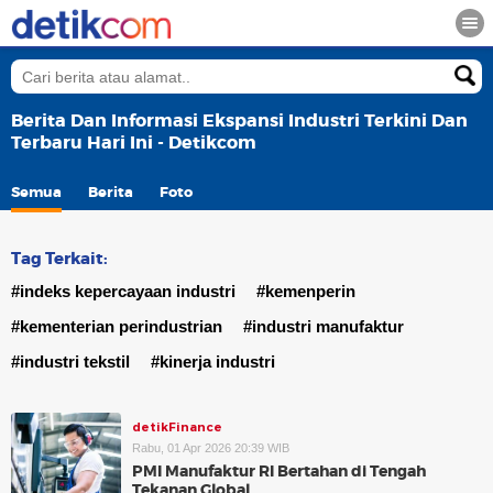
Berita Dan Informasi Ekspansi Industri Terkini Dan
Terbaru Hari Ini - Detikcom
Semua
Berita
Foto
Tag Terkait:
#indeks kepercayaan industri
#kemenperin
#kementerian perindustrian
#industri manufaktur
#industri tekstil
#kinerja industri
detikFinance
Rabu, 01 Apr 2026 20:39 WIB
PMI Manufaktur RI Bertahan di Tengah
Tekanan Global