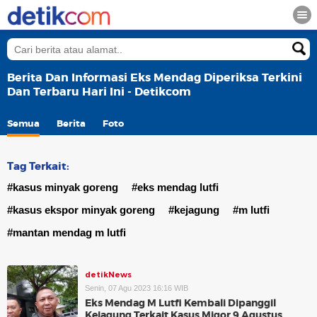
Berita Dan Informasi Eks Mendag Diperiksa Terkini
Dan Terbaru Hari Ini - Detikcom
Semua
Berita
Foto
Tag Terkait:
#kasus minyak goreng
#eks mendag lutfi
#kasus ekspor minyak goreng
#kejagung
#m lutfi
#mantan mendag m lutfi
detikNews
Senin, 07 Agu 2023 16:16 WIB
Eks Mendag M Lutfi Kembali Dipanggil
Kejagung Terkait Kasus Migor 9 Agustus