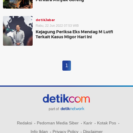
detikJabar
Rabu, 22 Jun 2022 07:53 WIB
Kejagung Periksa Eks Mendag M Lutfi
Terkait Kasus Migor Hari Ini
1
part of
Redaksi
Pedoman Media Siber
Karir
Kotak Pos
Info Iklan
Privacy Policy
Disclaimer