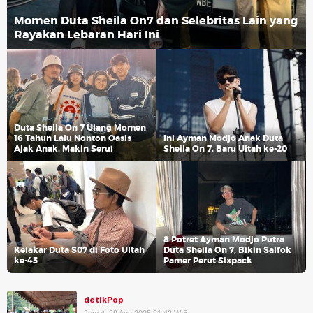
Momen Duta Sheila On7 dan Selebritas Lain yang
Rayakan Lebaran Hari Ini
Duta Sheila On 7 Ulang Momen
16 Tahun Lalu Nonton Oasis
Ini Ayman Modjo Anak Duta
Ajak Anak, Makin Seru!
Sheila On 7, Baru Ultah ke-20
8 Potret Ayman Modjo Putra
Kelakar Duta S07 di Foto Ultah
Duta Sheila On 7, Bikin Salfok
ke-45
Pamer Perut Sixpack
detikPop