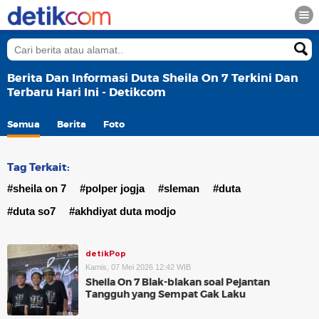
Berita Dan Informasi Duta Sheila On 7 Terkini Dan
Terbaru Hari Ini - Detikcom
Semua
Berita
Foto
Tag Terkait:
#sheila on 7
#polper jogja
#sleman
#duta
#duta so7
#akhdiyat duta modjo
detikPop
Kamis, 07 Mei 2026 12:42 WIB
Sheila On 7 Blak-blakan soal Pejantan
Tangguh yang Sempat Gak Laku