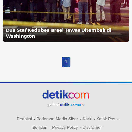
Dua Staf Kedubes Israel Tewas Ditembak di
Washington
1
part of
Redaksi
Pedoman Media Siber
Karir
Kotak Pos
Info Iklan
Privacy Policy
Disclaimer