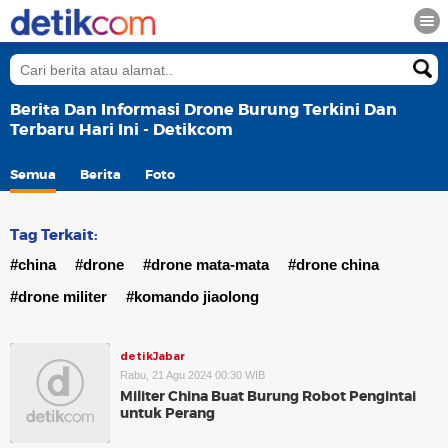
Berita Dan Informasi Drone Burung Terkini Dan
Terbaru Hari Ini - Detikcom
Semua
Berita
Foto
Tag Terkait:
#china
#drone
#drone mata-mata
#drone china
#drone militer
#komando jiaolong
detikJabar
Rabu, 21 Agu 2024 00:30 WIB
Militer China Buat Burung Robot Pengintai
untuk Perang