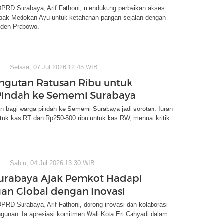
DPRD Surabaya, Arif Fathoni, mendukung perbaikan akses
ambak Medokan Ayu untuk ketahanan pangan sejalan dengan
iden Prabowo.
Selasa, 07 Jul 2026 12:45 WIB
ungutan Ratusan Ribu untuk
Pindah ke Sememi Surabaya
n bagi warga pindah ke Sememi Surabaya jadi sorotan. Iuran
tuk kas RT dan Rp250-500 ribu untuk kas RW, menuai kritik.
Sabtu, 04 Jul 2026 13:30 WIB
urabaya Ajak Pemkot Hadapi
an Global dengan Inovasi
PRD Surabaya, Arif Fathoni, dorong inovasi dan kolaborasi
gunan. Ia apresiasi komitmen Wali Kota Eri Cahyadi dalam