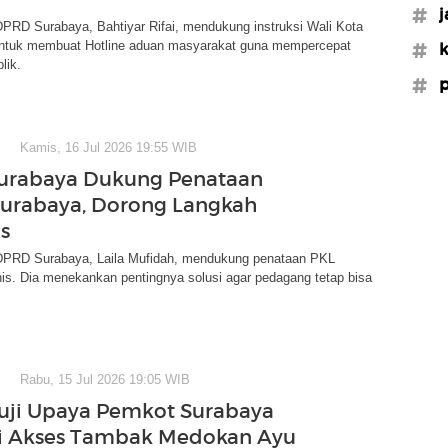
#j
PRD Surabaya, Bahtiyar Rifai, mendukung instruksi Wali Kota
untuk membuat Hotline aduan masyarakat guna mempercepat
#k
lik.
#p
Kamis, 16 Jul 2026 19:55 WIB
urabaya Dukung Penataan
Surabaya, Dorong Langkah
s
DPRD Surabaya, Laila Mufidah, mendukung penataan PKL
is. Dia menekankan pentingnya solusi agar pedagang tetap bisa
Rabu, 15 Jul 2026 19:05 WIB
ji Upaya Pemkot Surabaya
i Akses Tambak Medokan Ayu