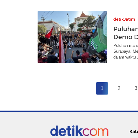
detikJatim
Puluhan
Demo DP
Puluhan maha
Surabaya. Me
dalam waktu 1
1
2
3
Kat