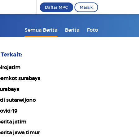
Daftar MPC
Masuk
Semua Berita
Berita
Foto
Terkait:
irojatim
emkot surabaya
urabaya
di sutarwijono
ovid-19
erita jatim
erita jawa timur