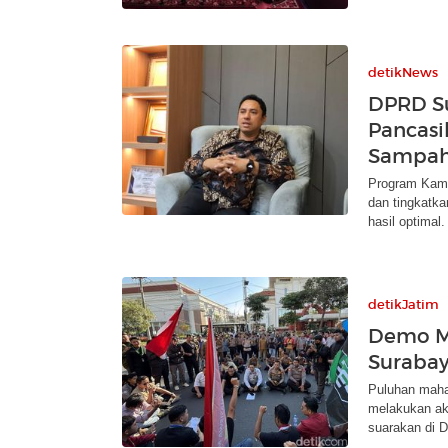
detikNews
DPRD S
Pancasil
Sampa
Program Kamp
dan tingkatka
hasil optimal.
detikJatim
Demo M
Suraba
Puluhan maha
melakukan ak
suarakan di 