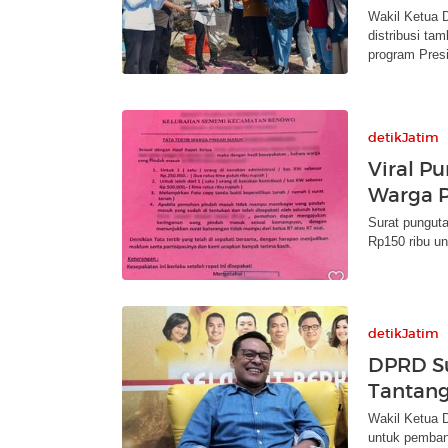
Wakil Ketua 
distribusi t
program Pres
detikJatim
Viral P
Warga 
Surat punguta
Rp150 ribu un
detikJatim
DPRD S
Tantang
Wakil Ketua D
untuk pemban