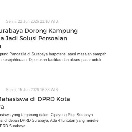
Senin, 22 Jun 2026 21:10 WIB
urabaya Dorong Kampung
a Jadi Solusi Persoalan
h
ung Pancasila di Surabaya berpotensi atasi masalah sampah
n kesejahteraan. Diperlukan fasilitas dan akses pasar untuk
Senin, 15 Jun 2026 16:38 WIB
ahasiswa di DPRD Kota
ya
siswa yang tergabung dalam Cipayung Plus Surabaya
si di depan DPRD Surabaya. Ada 4 tuntutan yang mereke
DPRD Surabaya.