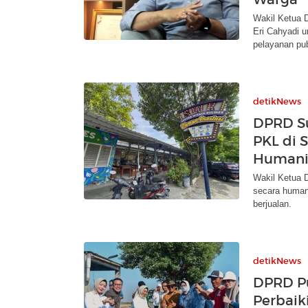
Wakil Ketua D
Eri Cahyadi 
pelayanan pub
detikNews
DPRD S
PKL di 
Humani
Wakil Ketua 
secara human
berjualan.
detikNews
DPRD Pu
Perbaik