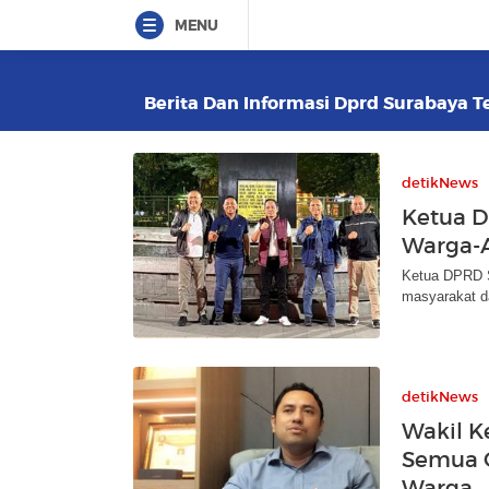
MENU
Berita Dan Informasi Dprd Surabaya Te
detikNews
Ketua D
Warga-A
Ketua DPRD S
masyarakat d
detikNews
Wakil K
Semua 
Warga