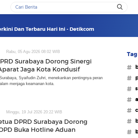
rkini Dan Terbaru Hari Ini - Detikcom
Rabu, 05 Agu 2026 08:02 WIB
Tag 
PRD Surabaya Dorong Sinergi
#b
parat Jaga Kota Kondusif
#p
urabaya, Syaifudin Zuhri, menekankan pentingnya peran
alam menjaga keamanan kota.
#s
#a
#c
Minggu, 19 Jul 2026 20:22 WIB
#b
etua DPRD Surabaya Dorong
OPD Buka Hotline Aduan
#b