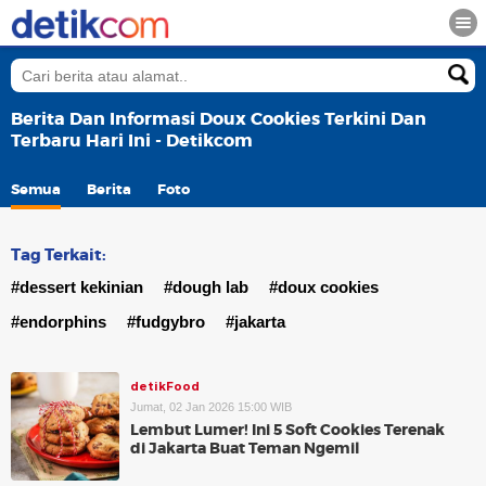
Berita Dan Informasi Doux Cookies Terkini Dan
Terbaru Hari Ini - Detikcom
Semua
Berita
Foto
Tag Terkait:
#dessert kekinian
#dough lab
#doux cookies
#endorphins
#fudgybro
#jakarta
detikFood
Jumat, 02 Jan 2026 15:00 WIB
Lembut Lumer! Ini 5 Soft Cookies Terenak
di Jakarta Buat Teman Ngemil