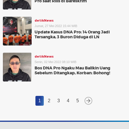
Pro saat Rilis di Bareskrim
detikNews
Jumat, 27 Mei 2022 15:44 WIB
Update Kasus DNA Pro: 14 Orang Jadi
Tersangka, 3 Buron Diduga di LN
detikNews
Senin, 02 Mei 2022 08:10 WIB
Bos DNA Pro Ngaku Mau Balikin Uang
Sebelum Ditangkap, Korban: Bohong!
1
2
3
4
5