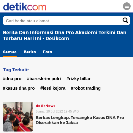
Berita Dan Informasi Dna Pro Akademi Terkini Dan
Terbaru Hari Ini - Detikcom
Semua
Berita
Foto
Tag Terkait:
#dna pro
#bareskrim polri
#rizky billar
#kasus dna pro
#lesti kejora
#robot trading
detikNews
Jumat, 29 Jul 2022 19:45 WIB
Berkas Lengkap, Tersangka Kasus DNA Pro
Diserahkan ke Jaksa