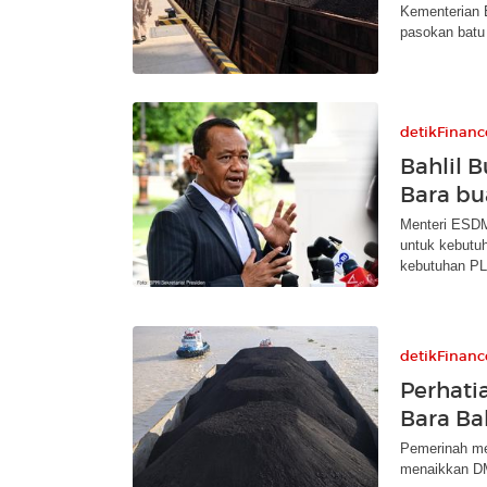
Kementerian 
pasokan batu
detikFinanc
Bahlil 
Bara bu
Menteri ESDM
untuk kebutuh
kebutuhan PL
detikFinanc
Perhati
Bara Ba
Pemerinah me
menaikkan DM