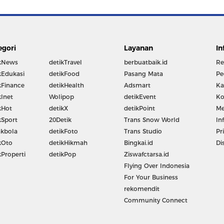
egori
Layanan
In
kNews
detikTravel
berbuatbaik.id
Re
kEdukasi
detikFood
Pasang Mata
Pe
kFinance
detikHealth
Adsmart
Ka
kInet
Wolipop
detikEvent
Ko
kHot
detikX
detikPoint
Me
kSport
20Detik
Trans Snow World
In
kbola
detikFoto
Trans Studio
Pr
kOto
detikHikmah
Bingkai.id
Di
kProperti
detikPop
Ziswafctarsa.id
Flying Over Indonesia
For Your Business
rekomendit
Community Connect