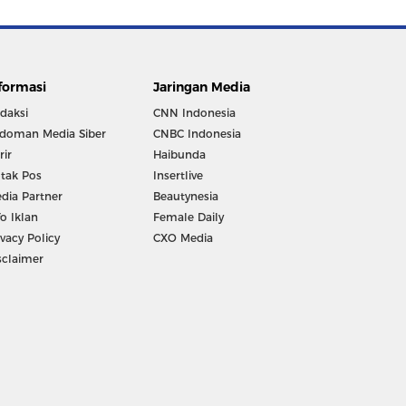
formasi
Jaringan Media
daksi
CNN Indonesia
doman Media Siber
CNBC Indonesia
rir
Haibunda
tak Pos
Insertlive
dia Partner
Beautynesia
fo Iklan
Female Daily
ivacy Policy
CXO Media
sclaimer