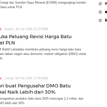
Energi dan Sumber Daya Mineral (ESDM) mengungkap kondisi
#m
 bara untuk PLN.
#e
#k
e
Kamis, 18 Jun 2026 15:22 WIB
Buka Peluang Revisi Harga Batu
at PLN
 Bahlil Lahadalia membuka peluang revisi harga batu bara
an dalam negeri atau domestic market obligation (DMO) untuk
N.
e
Jumat, 06 Feb 2026 17:00 WIB
an buat Pengusaha! DMO Batu
kal Naik Lebih dari 30%
maparkan produksi batu bara 2025 mencapai 1,2 miliar, dan
O lebih dari 30%