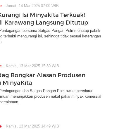
e
Jumat, 14 Mar 2025 07:00 WIB
urangi Isi Minyakita Terkuak!
di Karawang Langsung Ditutup
Perdagangan bersama Satgas Pangan Polri menutup pabrik
g terbukti mengurangi isi, sehingga tidak sesuai keterangan
n
e
Kamis, 13 Mar 2025 15:39 WIB
ag Bongkar Alasan Produsen
i MinyaKita
Perdagangan dan Satgas Pangan Polri awasi peredaran
emuan menunjukkan produsen nakal pakai minyak komersial
permintaan.
e
Kamis, 13 Mar 2025 14:49 WIB