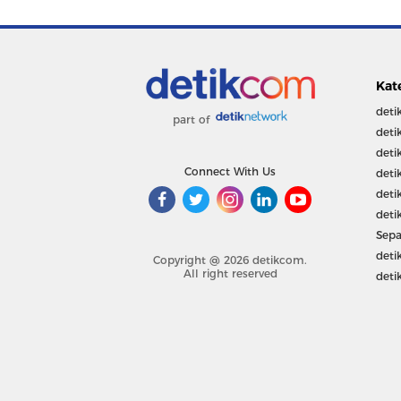
Kat
deti
part of
deti
deti
Connect With Us
deti
deti
deti
Sepa
deti
Copyright @ 2026 detikcom.
All right reserved
deti