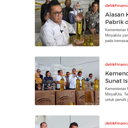
detikFinanc
Alasan K
Pabrik 
Kementerian 
Minyakita yan
pada kemasa
detikFinanc
Kemend
Sunat Is
Kementerian 
MinyaKita. T
untuk penuhi 
detikFinanc