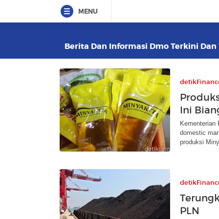
MENU
Berita Dan Informasi Dmo Terkini Dan 
detikFinanc
Produks
Ini Bia
Kementerian 
domestic mar
produksi Miny
detikFinanc
Terungk
PLN