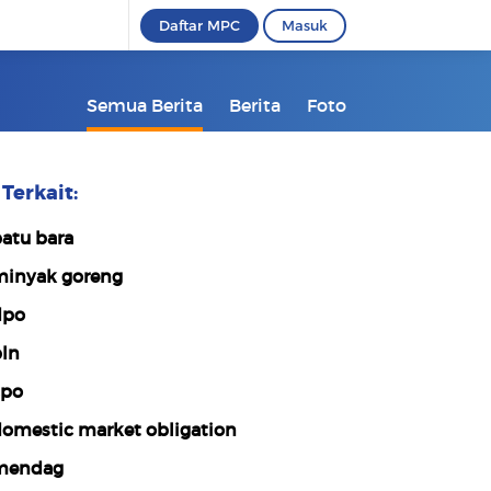
Daftar MPC
Masuk
Semua Berita
Berita
Foto
Terkait:
atu bara
inyak goreng
dpo
ln
po
omestic market obligation
mendag