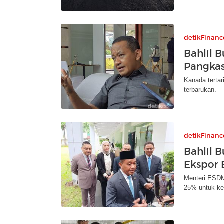
detikFinanc
Bahlil 
Pangkas
Kanada tertar
terbarukan.
detikFinanc
Bahlil 
Ekspor 
Menteri ESDM
25% untuk ke