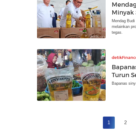
Mendag
Minyak 
Mendag Budi 
melainkan pro
tegas.
detikFinanc
Bapanas
Turun S
Bapanas siny
1
2