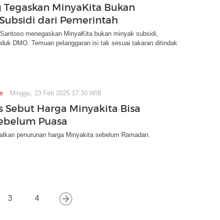
 Tegaskan MinyaKita Bukan
Subsidi dari Pemerintah
Santoso menegaskan MinyaKita bukan minyak subsidi,
duk DMO. Temuan pelanggaran isi tak sesuai takaran ditindak
e
Minggu, 23 Feb 2025 17:30 WIB
 Sebut Harga Minyakita Bisa
ebelum Puasa
alkan penurunan harga Minyakita sebelum Ramadan.
3
4