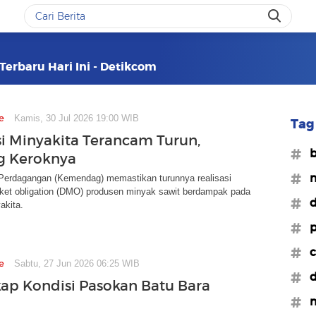
Terbaru Hari Ini - Detikcom
e
Kamis, 30 Jul 2026 19:00 WIB
Tag 
i Minyakita Terancam Turun,
#b
ng Keroknya
#m
Perdagangan (Kemendag) memastikan turunnya realisasi
ket obligation (DMO) produsen minyak sawit berdampak pada
#
akita.
#p
#c
e
Sabtu, 27 Jun 2026 06:25 WIB
#d
ap Kondisi Pasokan Batu Bara
#