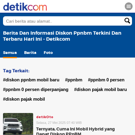
Berita Dan Informasi Diskon Ppnbm Terkini Dan
Terbaru Hari Ini - Detikcom
Semua
Berita
Foto
Tag Terkait:
#diskon ppnbm mobil baru
#ppnbm
#ppnbm 0 persen
#ppnbm 0 persen diperpanjang
#diskon pajak mobil baru
#diskon pajak mobil
detikOto
Selasa, 27 Mei 2025 07:40 WIB
Ternyata, Cuma Ini Mobil Hybrid yang
Dapat Diskon PPnBM