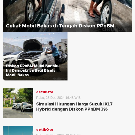
Geliat Mobil Bekas di Tengah Diskon PPnBM
Diskon PPnBM Mulai Berlaku,
Ini Dampaknya Bagi Bisnis
Mobil Bekas
detikOto
Rabu, 25 Des 2024 16:48 WIB
Simulasi Hitungan Harga Suzuki XL7
Hybrid dengan Diskon PPnBM 3%
detikOto