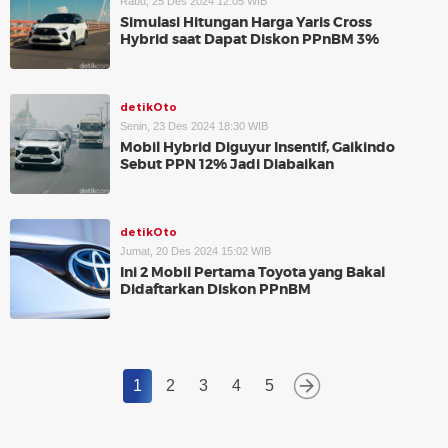
Rabu, 25 Des 2024 12:05 WIB
Simulasi Hitungan Harga Yaris Cross
Hybrid saat Dapat Diskon PPnBM 3%
detikOto
Senin, 23 Des 2024 18:30 WIB
Mobil Hybrid Diguyur Insentif, Gaikindo
Sebut PPN 12% Jadi Diabaikan
detikOto
Jumat, 20 Des 2024 15:02 WIB
Ini 2 Mobil Pertama Toyota yang Bakal
Didaftarkan Diskon PPnBM
1
2
3
4
5