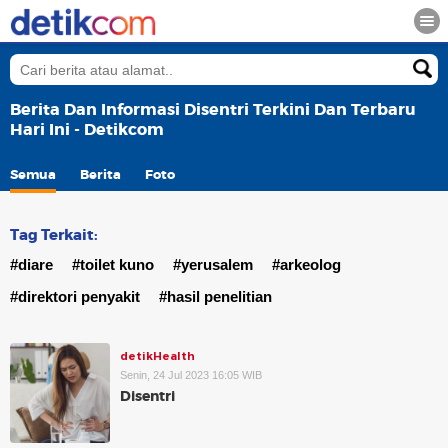
Berita Dan Informasi Disentri Terkini Dan Terbaru
Hari Ini - Detikcom
Semua
Berita
Foto
Tag Terkait:
#diare
#toilet kuno
#yerusalem
#arkeolog
#direktori penyakit
#hasil penelitian
detikHealth
Senin, 24 Jul 2023 16:05 WIB
Disentri