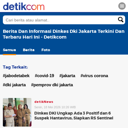
Berita Dan Informasi Dinkes Dki Jakarta Terkini Dan
Terbaru Hari Ini - Detikcom
Semua
Berita
Foto
Tag Terkait:
#jabodetabek
#covid-19
#jakarta
#virus corona
#dki jakarta
#pemprov dki jakarta
detikNews
Senin, 18 Mei 2026 10:26 WIB
Dinkes DKI Ungkap Ada 3 Positif dan 6
Suspek Hantavirus, Siapkan RS Sentinel