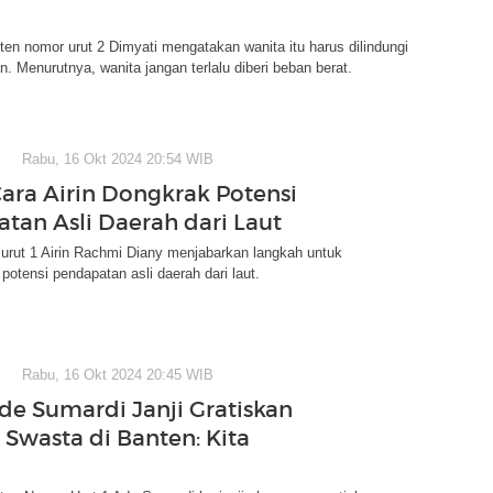
n nomor urut 2 Dimyati mengatakan wanita itu harus dilindungi
n. Menurutnya, wanita jangan terlalu diberi beban berat.
Rabu, 16 Okt 2024 20:54 WIB
Cara Airin Dongkrak Potensi
tan Asli Daerah dari Laut
urut 1 Airin Rachmi Diany menjabarkan langkah untuk
otensi pendapatan asli daerah dari laut.
Rabu, 16 Okt 2024 20:45 WIB
de Sumardi Janji Gratiskan
 Swasta di Banten: Kita