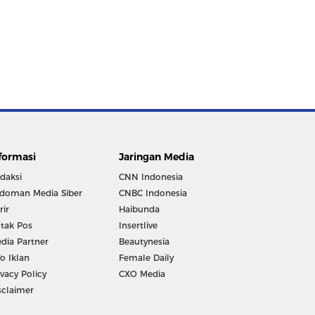
formasi
Jaringan Media
daksi
CNN Indonesia
doman Media Siber
CNBC Indonesia
rir
Haibunda
tak Pos
Insertlive
dia Partner
Beautynesia
fo Iklan
Female Daily
ivacy Policy
CXO Media
sclaimer