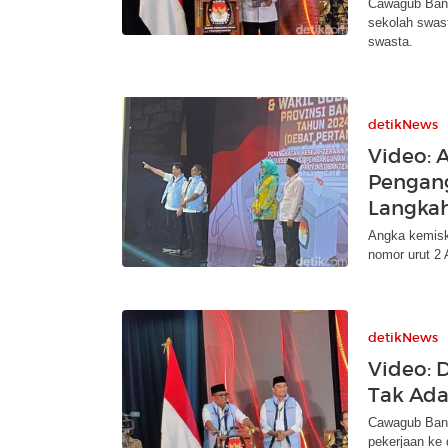
Cawagub Bant
sekolah swas
swasta.
detikNews
Video: 
Pengang
Langkah
Angka kemisk
nomor urut 2
detikNews
Video: 
Tak Ada
Cawagub Bant
pekerjaan ke 