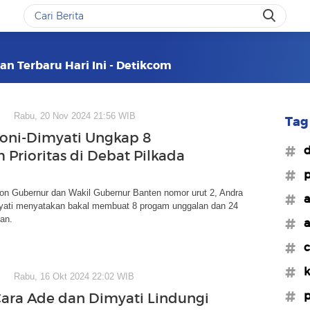
an Terbaru Hari Ini - Detikcom
Rabu, 20 Nov 2024 21:56 WIB
Tag 
oni-Dimyati Ungkap 8
#d
 Prioritas di Debat Pilkada
#p
on Gubernur dan Wakil Gubernur Banten nomor urut 2, Andra
#a
yati menyatakan bakal membuat 8 progam unggalan dan 24
an.
#a
#c
#k
Rabu, 16 Okt 2024 22:02 WIB
#p
Cara Ade dan Dimyati Lindungi