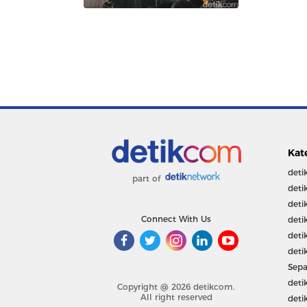
Kat
deti
part of
deti
deti
Connect With Us
deti
deti
deti
Sepa
deti
Copyright @ 2026 detikcom.
All right reserved
deti