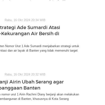
Rabu, 16 Okt 2024 20:34 WIB
Strategi Ade Sumardi Atasi
i-Kekurangan Air Bersih di
en Nomor Urut 1 Ade Sumardi menjabarkan strategi untuk
itasi dan air layak di Banten yang tidak memenuhi target
Rabu, 16 Okt 2024 20:32 WIB
Janji Airin Ubah Serang agar
ebanggaan Banten
nomor urut 1 Airin Rachmi Diany berjanji akan melakukan
embangunan di Banten, khususnya di Kota Serang