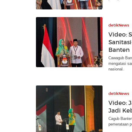
detikNews
Video: 
Sanitas
Banten
Cawagub Bant
mengatasi san
nasional.
detikNews
Video: 
Jadi K
Cagub Banten 
pemerataan p