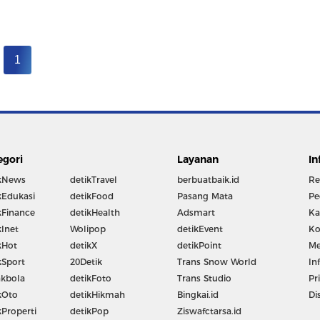
1
egori
Layanan
In
kNews
detikTravel
berbuatbaik.id
Re
kEdukasi
detikFood
Pasang Mata
Pe
kFinance
detikHealth
Adsmart
Ka
kInet
Wolipop
detikEvent
Ko
kHot
detikX
detikPoint
Me
kSport
20Detik
Trans Snow World
In
kbola
detikFoto
Trans Studio
Pr
kOto
detikHikmah
Bingkai.id
Di
kProperti
detikPop
Ziswafctarsa.id