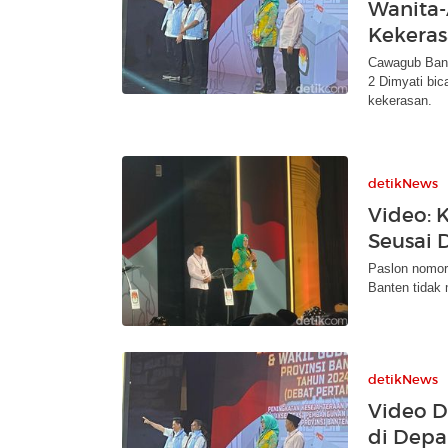
Wanita-
Kekera
Cawagub Bant
2 Dimyati bic
kekerasan.
detikNews
Video: 
Seusai 
Paslon nomor 
Banten tidak 
detikNews
Video D
di Depa