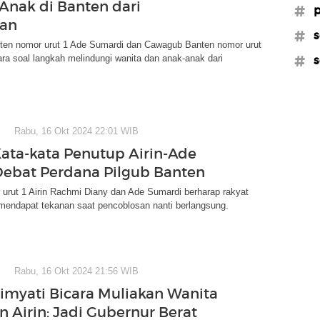
Anak di Banten dari
#p
san
#s
en nomor urut 1 Ade Sumardi dan Cawagub Banten nomor urut
ara soal langkah melindungi wanita dan anak-anak dari
#s
Rabu, 16 Okt 2024 22:01 WIB
Kata-kata Penutup Airin-Ade
Debat Perdana Pilgub Banten
urut 1 Airin Rachmi Diany dan Ade Sumardi berharap rakyat
mendapat tekanan saat pencoblosan nanti berlangsung.
Rabu, 16 Okt 2024 21:56 WIB
imyati Bicara Muliakan Wanita
n Airin: Jadi Gubernur Berat