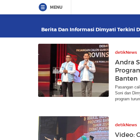
MENU
Berita Dan Informasi Dimyati Terkini D
detikNews
Andra S
Program
Banten
Pasangan cal
Soni dan Dim
program turun
detikNews
Video: 