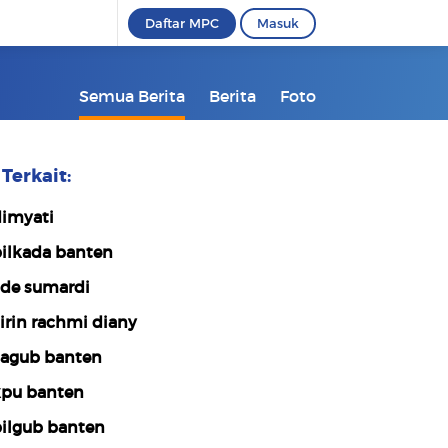
Daftar MPC
Masuk
Semua Berita
Berita
Foto
Terkait:
imyati
ilkada banten
de sumardi
irin rachmi diany
agub banten
pu banten
ilgub banten