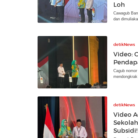
Loh
Cawagub Bante
dan dimuliaka
detikNews
Video: 
Pendapa
Cagub nomor 
mendongkrak p
detikNews
Video A
Sekolah
Subsidi!