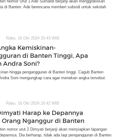
en Nomor Urut 1 Ade Sumardi berjanji akan menggratiskan
ta di Banten. Ade berencana memberi subsidi untuk sekolah
Rabu, 16 Okt 2024 20:43 WIB
Angka Kemiskinan-
guran di Banten Tinggi, Apa
 Andra Soni?
inan hingga pengangguran di Banten tinggi. Cagub Banten
 Andra Soni mengungkap cara agar menekan angka tersebut.
Rabu, 16 Okt 2024 20:42 WIB
Dimyati Harap ke Depannya
 Orang Nganggur di Banten
en nomor urut 2 Dimyati berjanji akan menyiapkan lapangan
depannya. Dia berharap, tidak ada lagi pengangguran di Banten.