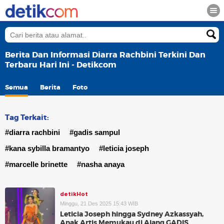
Berita Dan Informasi Diarra Rachbini Terkini Dan
Terbaru Hari Ini - Detikcom
Semua
Berita
Foto
Tag Terkait:
#diarra rachbini
#gadis sampul
#kana sybilla bramantyo
#leticia joseph
#marcelle brinette
#nasha anaya
detikHot
Minggu, 21 Des 2025 15:43 WIB
Leticia Joseph hingga Sydney Azkassyah,
Anak Artis Memukau di Ajang GADIS