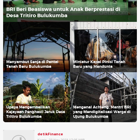
BRI Beri Beasiswa untuk Anak Berprestasi di
Desa Tritiro Bulukumba
Menyambut Senja di Pantai
Miniatur Kapal Pinisi Tanah
Tanah Beru Bulukumba
Beru yang Mendunia
Upaya Mengembalikan
Mengenal Achieng, Mantri BRI
Kejayaan Penghasil Jeruk Desa
yang Mendigitalisasi Warga di
Tritiro Bulukumba
Ujung Bulukumba
detikFinance