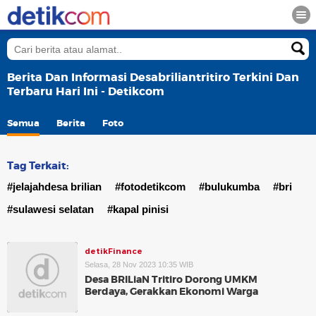
Berita Dan Informasi Desabriliantritiro Terkini Dan
Terbaru Hari Ini - Detikcom
Semua
Berita
Foto
Tag Terkait:
#jelajahdesa brilian
#fotodetikcom
#bulukumba
#bri
#sulawesi selatan
#kapal pinisi
detikFinance
Selasa, 28 Nov 2023 10:35 WIB
Desa BRILiaN Tritiro Dorong UMKM
Berdaya, Gerakkan Ekonomi Warga