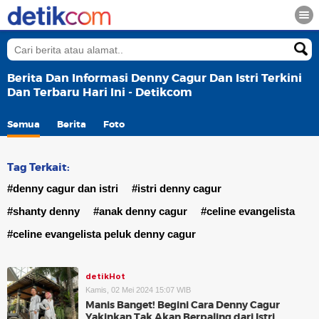
Berita Dan Informasi Denny Cagur Dan Istri Terkini
Dan Terbaru Hari Ini - Detikcom
Semua
Berita
Foto
Tag Terkait:
#denny cagur dan istri
#istri denny cagur
#shanty denny
#anak denny cagur
#celine evangelista
#celine evangelista peluk denny cagur
detikHot
Kamis, 02 Mei 2024 15:07 WIB
Manis Banget! Begini Cara Denny Cagur
Yakinkan Tak Akan Berpaling dari Istri