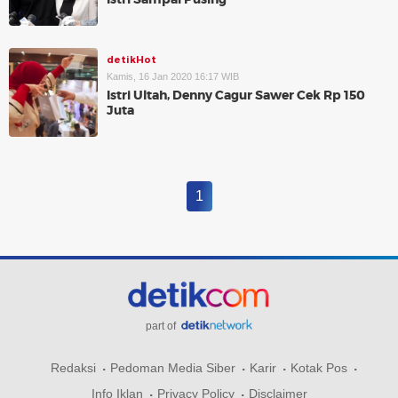
detikHot
Kamis, 16 Jan 2020 16:17 WIB
Istri Ultah, Denny Cagur Sawer Cek Rp 150
Juta
1
part of
Redaksi
Pedoman Media Siber
Karir
Kotak Pos
Info Iklan
Privacy Policy
Disclaimer