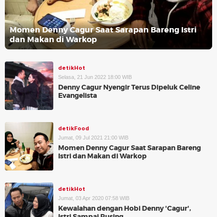
Momen Denny Cagur Saat Sarapan Bareng Istri
dan Makan di Warkop
detikHot
Selasa, 21 Jun 2022 18:00 WIB
Denny Cagur Nyengir Terus Dipeluk Celine
Evangelista
detikFood
Jumat, 09 Jul 2021 21:00 WIB
Momen Denny Cagur Saat Sarapan Bareng
Istri dan Makan di Warkop
detikHot
Jumat, 03 Apr 2020 07:58 WIB
Kewalahan dengan Hobi Denny 'Cagur',
Istri Sampai Pusing